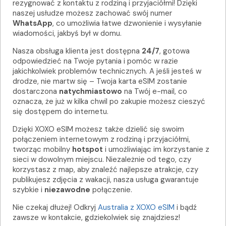
rezygnować z kontaktu z rodziną i przyjaciółmi! Dzięki
naszej usłudze możesz zachować swój numer
WhatsApp
, co umożliwia łatwe dzwonienie i wysyłanie
wiadomości, jakbyś był w domu.
Nasza obsługa klienta jest dostępna
24/7
, gotowa
odpowiedzieć na Twoje pytania i pomóc w razie
jakichkolwiek problemów technicznych. A jeśli jesteś w
drodze, nie martw się – Twoja karta eSIM zostanie
dostarczona
natychmiastowo
na Twój e-mail, co
oznacza, że już w kilka chwil po zakupie możesz cieszyć
się dostępem do internetu.
Dzięki XOXO eSIM możesz także dzielić się swoim
połączeniem internetowym z rodziną i przyjaciółmi,
tworząc mobilny
hotspot
i umożliwiając im korzystanie z
sieci w dowolnym miejscu. Niezależnie od tego, czy
korzystasz z map, aby znaleźć najlepsze atrakcje, czy
publikujesz zdjęcia z wakacji, nasza usługa gwarantuje
szybkie i
niezawodne
połączenie.
Nie czekaj dłużej! Odkryj
Australia z XOXO eSIM
i bądź
zawsze w kontakcie, gdziekolwiek się znajdziesz!