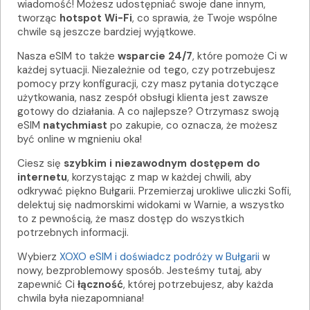
wiadomość! Możesz udostępniać swoje dane innym,
tworząc
hotspot Wi-Fi
, co sprawia, że Twoje wspólne
chwile są jeszcze bardziej wyjątkowe.
Nasza eSIM to także
wsparcie 24/7
, które pomoże Ci w
każdej sytuacji. Niezależnie od tego, czy potrzebujesz
pomocy przy konfiguracji, czy masz pytania dotyczące
użytkowania, nasz zespół obsługi klienta jest zawsze
gotowy do działania. A co najlepsze? Otrzymasz swoją
eSIM
natychmiast
po zakupie, co oznacza, że możesz
być online w mgnieniu oka!
Ciesz się
szybkim i niezawodnym dostępem do
internetu
, korzystając z map w każdej chwili, aby
odkrywać piękno Bułgarii. Przemierzaj urokliwe uliczki Sofii,
delektuj się nadmorskimi widokami w Warnie, a wszystko
to z pewnością, że masz dostęp do wszystkich
potrzebnych informacji.
Wybierz
XOXO eSIM i doświadcz podróży w Bułgarii
w
nowy, bezproblemowy sposób. Jesteśmy tutaj, aby
zapewnić Ci
łączność
, której potrzebujesz, aby każda
chwila była niezapomniana!