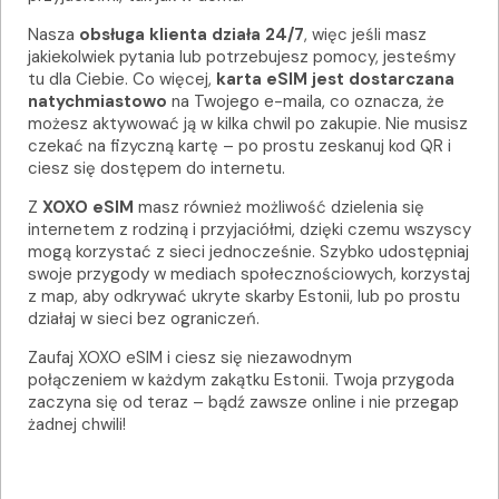
Nasza
obsługa klienta działa 24/7
, więc jeśli masz
jakiekolwiek pytania lub potrzebujesz pomocy, jesteśmy
tu dla Ciebie. Co więcej,
karta eSIM jest dostarczana
natychmiastowo
na Twojego e-maila, co oznacza, że
możesz aktywować ją w kilka chwil po zakupie. Nie musisz
czekać na fizyczną kartę – po prostu zeskanuj kod QR i
ciesz się dostępem do internetu.
Z
XOXO eSIM
masz również możliwość dzielenia się
internetem z rodziną i przyjaciółmi, dzięki czemu wszyscy
mogą korzystać z sieci jednocześnie. Szybko udostępniaj
swoje przygody w mediach społecznościowych, korzystaj
z map, aby odkrywać ukryte skarby Estonii, lub po prostu
działaj w sieci bez ograniczeń.
Zaufaj XOXO eSIM i ciesz się niezawodnym
połączeniem w każdym zakątku Estonii. Twoja przygoda
zaczyna się od teraz – bądź zawsze online i nie przegap
żadnej chwili!