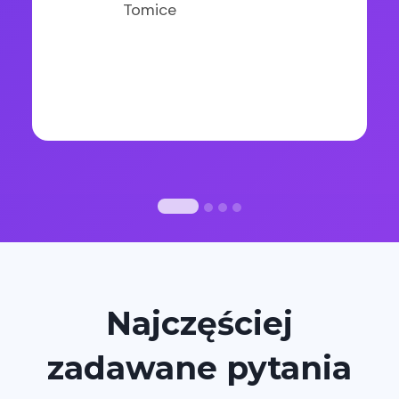
Tomice
Marta O
Piaseczno
Najczęściej
zadawane pytania