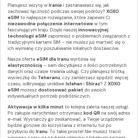
Planujesz wizytę w
Iranie
i zastanawiasz się, jak
zachować łączność podczas swojej podróży?
XOXO
eSIM
to najlepsze rozwiązanie, które zapewni Ci
niezawodne połączenie internetowe
w tym
fascynującym kraju. Dzięki naszej
innowacyjnej
technologii eSIM
zapomnisz o problemach związanych z
tradycyjnymi kartami SIM – nie musisz już martwić się o
ich wymianę czy poszukiwanie lokalnych dostawców.
Nasza oferta
eSIM dla Iranu
wyróżnia się
elastycznością
– sam decydujesz o ilości potrzebnych
danych oraz czasie trwania usługi. Czy planujesz krótką
wycieczkę do
Teheranu
, czy zamierzasz spędzić więcej
czasu, odkrywając urokliwe
Isfahan
i
Shiraz
? Z
XOXO
eSIM
możesz
dostosować pakiet
do swoich
indywidualnych potrzeb podróżniczych.
Aktywacja w kilka minut
to kolejna zaleta naszej usługi.
Po zakupie natychmiast otrzymasz
kod QR
na swój adres
e-mail. Wystarczy go zeskanować, a Twoje urządzenie
będzie gotowe do korzystania z internetu tuż po
przybyciu do
Iranu
. To takie proste! Nie musisz tracić
cennego czasu na szukanie sklepów z lokalnymi kartami