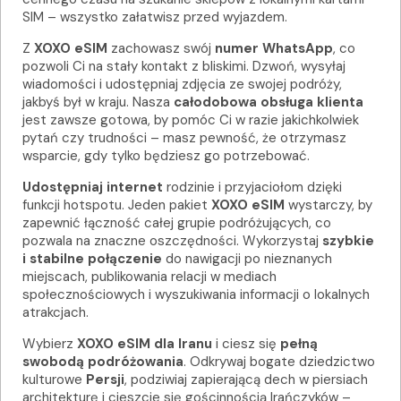
SIM – wszystko załatwisz przed wyjazdem.
Z
XOXO eSIM
zachowasz swój
numer WhatsApp
, co
pozwoli Ci na stały kontakt z bliskimi. Dzwoń, wysyłaj
wiadomości i udostępniaj zdjęcia ze swojej podróży,
jakbyś był w kraju. Nasza
całodobowa obsługa klienta
jest zawsze gotowa, by pomóc Ci w razie jakichkolwiek
pytań czy trudności – masz pewność, że otrzymasz
wsparcie, gdy tylko będziesz go potrzebować.
Udostępniaj internet
rodzinie i przyjaciołom dzięki
funkcji hotspotu. Jeden pakiet
XOXO eSIM
wystarczy, by
zapewnić łączność całej grupie podróżujących, co
pozwala na znaczne oszczędności. Wykorzystaj
szybkie
i stabilne połączenie
do nawigacji po nieznanych
miejscach, publikowania relacji w mediach
społecznościowych i wyszukiwania informacji o lokalnych
atrakcjach.
Wybierz
XOXO eSIM dla Iranu
i ciesz się
pełną
swobodą podróżowania
. Odkrywaj bogate dziedzictwo
kulturowe
Persji
, podziwiaj zapierającą dech w piersiach
architekturę i cieszcie się gościnnością Irańczyków –