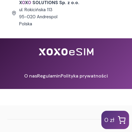
X
O
X
O
SOLUTIONS Sp. z o.o.
ul.
Rokicińska 113
95-020 Andrespol
Polska
O nas
Regulamin
Polityka prywatności
0 zł