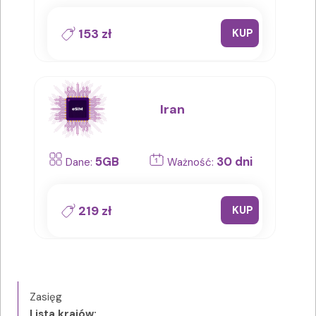
153 zł
KUP
Iran
5GB
30 dni
Dane:
Ważność:
219 zł
KUP
Zasięg
Lista krajów: