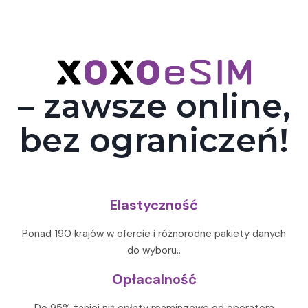
– zawsze online,
bez ograniczeń!
Elastyczność
Ponad 190 krajów w ofercie i różnorodne pakiety danych
do wyboru..
Opłacalność
Do 95% taniej niż opłaty roamingowe od operatora