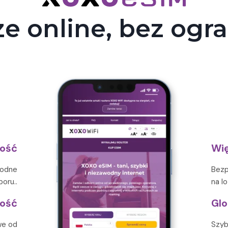
e online, bez ogr
ność
Wię
rodne
Bezp
oru..
na l
ość
Glo
we od
Szyb