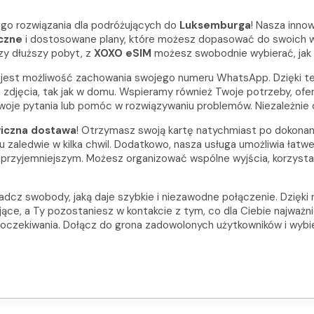
nego rozwiązania dla podróżujących do
Luksemburga
! Nasza inno
czne
i dostosowane plany, które możesz dopasować do swoich w
zy dłuższy pobyt, z
XOXO eSIM
możesz swobodnie wybierać, jak 
i jest możliwość zachowania swojego numeru WhatsApp. Dzięki t
 i zdjęcia, tak jak w domu. Wspieramy również Twoje potrzeby, ofe
oje pytania lub pomóc w rozwiązywaniu problemów. Niezależnie 
iczna dostawa
! Otrzymasz swoją kartę natychmiast po dokonan
ledwie w kilka chwil. Dodatkowo, nasza usługa umożliwia łatwe d
 przyjemniejszym. Możesz organizować wspólne wyjścia, korzystać
adcz swobody, jaką daje szybkie i niezawodne połączenie. Dzięki 
ące, a Ty pozostaniesz w kontakcie z tym, co dla Ciebie najważ
e oczekiwania. Dołącz do grona zadowolonych użytkowników i wybi