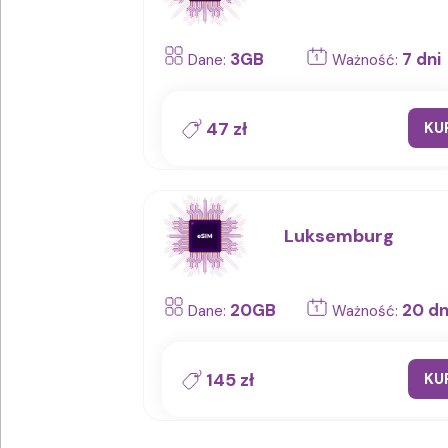
3GB
7 dni
Dane:
Ważność:
47 zł
KU
Luksemburg
20GB
20 dn
Dane:
Ważność:
145 zł
KU