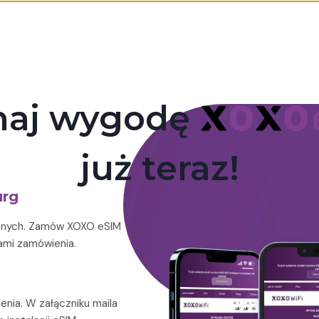
naj wygodę
już teraz!
rg
 danych. Zamów XOXO eSIM
ami zamówienia.
nia. W załączniku maila