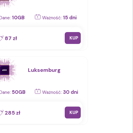
10GB
15 dni
Dane:
Ważność:
87 zł
KUP
Luksemburg
50GB
30 dni
Dane:
Ważność:
285 zł
KUP