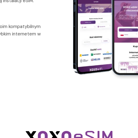
 instalacji eSIM.
woim kompatybilnym
zybkim internetem w