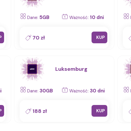
5GB
10 dni
Dane:
Ważność:
70 zł
P
KUP
Luksemburg
i
30GB
30 dni
Dane:
Ważność:
188 zł
P
KUP