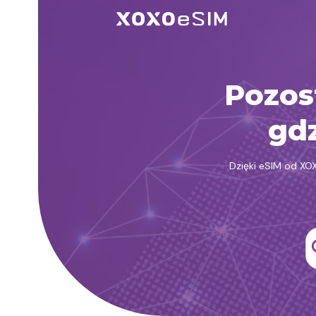
Przejdź
do
treści
Pozos
gdz
Dzięki eSIM od XO