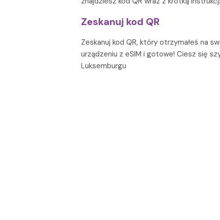
znajdziesz kod QR wraz z krótką instrukcją
Zeskanuj kod QR
Zeskanuj kod QR, który otrzymałeś na s
urządzeniu z eSIM i gotowe! Ciesz się s
Luksemburgu