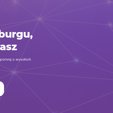
burgu,
rasz
apomnij o wysokich