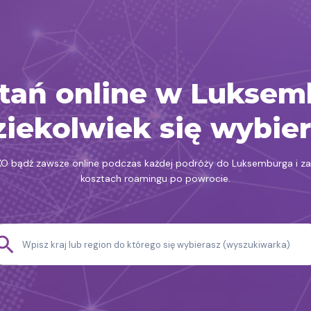
tań online w Luksem
iekolwiek się wybie
XO bądź zawsze online podczas każdej podróży do Luksemburga i z
kosztach roamingu po powrocie.