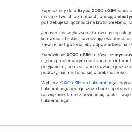
Zapraszamy do odkrycia
XOXO eSIM
, ideal
myślą o Twoich potrzebach, oferując
elasty
potrzebujesz łączności na krótki weekend, c
Jednym z największych atutów naszej usług
kontakcie z bliskimi, przesyłając wiadomości
zawsze jest gotowa, aby odpowiedzieć na Tw
Zamówienie
XOXO eSIM
to również
błyskaw
się bezproblemowym dostępem do internetu za
przyjaciółmi, co czyni podróżowanie jeszcze
podróży, nie martwiąc się o brak łączności.
Wybierz
XOXO eSIM do Luksemburga
i doświ
Luksemburgu będą jeszcze bardziej ekscytuj
rozwiązanie, które z pewnością spełni Twoj
Luksemburga!