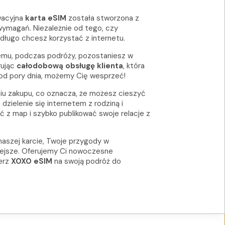
wacyjna
karta eSIM
została stworzona z
ymagań. Niezależnie od tego, czy
długo chcesz korzystać z internetu.
emu, podczas podróży, pozostaniesz w
rując
całodobową obsługę klienta
, która
od pory dnia, możemy Cię wesprzeć!
iu zakupu, co oznacza, że możesz cieszyć
zielenie się internetem z rodziną i
 z map i szybko publikować swoje relacje z
naszej karcie, Twoje przygody w
niejsze. Oferujemy Ci nowoczesne
erz
XOXO eSIM
na swoją podróż do