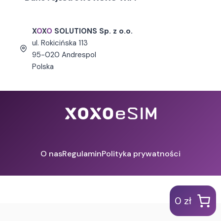
X
O
X
O
SOLUTIONS Sp. z o.o.
ul.
Rokicińska 113
95-020 Andrespol
Polska
O nas
Regulamin
Polityka prywatności
0 zł