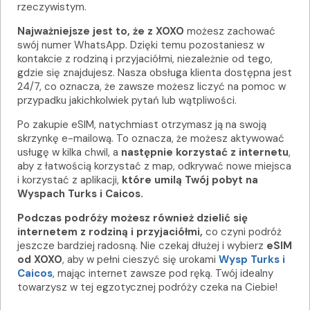
rzeczywistym.
Najważniejsze jest to, że z XOXO
możesz zachować
swój numer WhatsApp. Dzięki temu pozostaniesz w
kontakcie z rodziną i przyjaciółmi, niezależnie od tego,
gdzie się znajdujesz. Nasza obsługa klienta dostępna jest
24/7, co oznacza, że zawsze możesz liczyć na pomoc w
przypadku jakichkolwiek pytań lub wątpliwości.
Po zakupie eSIM, natychmiast otrzymasz ją na swoją
skrzynkę e-mailową. To oznacza, że możesz aktywować
usługę w kilka chwil, a
następnie korzystać z internetu
,
aby z łatwością korzystać z map, odkrywać nowe miejsca
i korzystać z aplikacji,
które umilą Twój pobyt na
Wyspach Turks i Caicos.
Podczas podróży możesz również dzielić się
internetem z rodziną i przyjaciółmi,
co czyni podróż
jeszcze bardziej radosną. Nie czekaj dłużej i wybierz
eSIM
od XOXO
, aby w pełni cieszyć się urokami
Wysp Turks i
Caicos
, mając internet zawsze pod ręką. Twój idealny
towarzysz w tej egzotycznej podróży czeka na Ciebie!