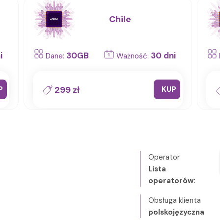
Chile
i
30GB
30 dni
Dane:
Ważność:
299 zł
P
KUP
Operator
Lista
operatorów:
Obsługa klienta
polskojęzyczna