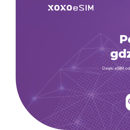
Przejdź
do
treści
P
gdz
Dzięki eSIM o