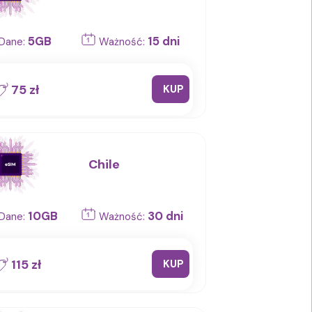
5GB
15 dni
Dane:
Ważność:
75 zł
KUP
Chile
10GB
30 dni
Dane:
Ważność:
115 zł
KUP