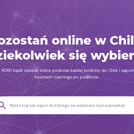
ozostań online w Chil
iekolwiek się wybie
d XOXO bądź zawsze online podczas każdej podróży do Chile i zapom
kosztach roamingu po powrocie.