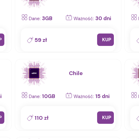
3GB
30 dni
Dane:
Ważność:
59 zł
P
KUP
Chile
i
10GB
15 dni
Dane:
Ważność:
110 zł
P
KUP