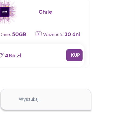
Chile
50GB
30 dni
Dane:
Ważność:
485 zł
KUP