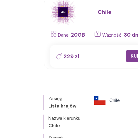
Chile
20GB
30 dn
Dane:
Ważność:
229 zł
KU
Zasięg
Chile
Lista krajów:
Nazwa kierunku
Chile
Sygnał