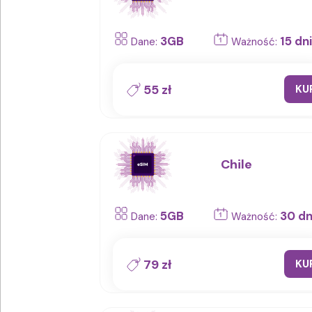
3GB
15 dni
Dane:
Ważność:
55 zł
KU
Chile
5GB
30 dn
Dane:
Ważność:
79 zł
KU