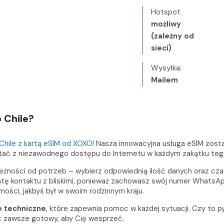
Hotspot
możliwy
(zależny od
sieci)
Wysyłka:
Mailem
 Chile?
Chile z kartą eSIM od XOXO
! Nasza innowacyjna usługa eSIM zost
stać z niezawodnego dostępu do Internetu w każdym zakątku tego
ności od potrzeb – wybierz odpowiednią ilość danych oraz czas
atę kontaktu z bliskimi, ponieważ zachowasz swój numer WhatsApp
ści, jakbyś był w swoim rodzinnym kraju.
e techniczne
, które zapewnia pomoc w każdej sytuacji. Czy to p
t zawsze gotowy, aby Cię wesprzeć.