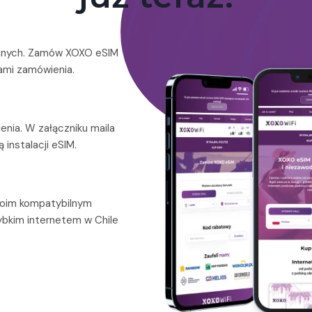
 danych. Zamów XOXO eSIM
ami zamówienia.
nia. W załączniku maila
 instalacji eSIM.
woim kompatybilnym
ybkim internetem w Chile