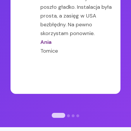
poszło gładko. Instalacja była
dobra. Bardzo przydatna
całej Chorwacji. Polecam
Islandia) za każdym razem
prosta, a zasięg w USA
opcja dla osób, które dużo
każdemu.
karta zapewniała stabilny
bezbłędny. Na pewno
podróżują.
zasięg, zdecydowana
skorzystam ponownie.
Robert Wiśniewski
Joanna Wróbel
polecajka!
Ania
Warszawa
Brzeziny
Tomice
Marta O
Piaseczno