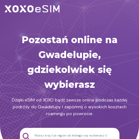
Przejdź
do
treści
Pozostań online na
Gwadelupie,
gdziekolwiek się
wybierasz
Dzięki eSIM od XOXO bądź zawsze online podczas każdej
podróży do Gwadelupy i zapomnij o wysokich kosztach
roamingu po powrocie.