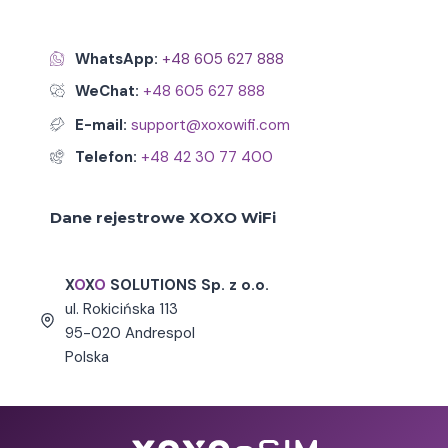
WhatsApp:
+48 605 627 888
WeChat:
+48 605 627 888
E-mail:
support@xoxowifi.com
Telefon:
+48 42 30 77 400
Dane rejestrowe XOXO WiFi
.
X
O
X
O
SOLUTIONS Sp. z o.o.
ul.
Rokicińska 113
95-020 Andrespol
Polska