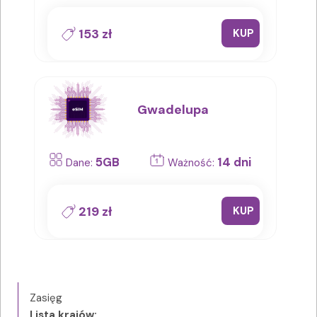
153 zł
KUP
Gwadelupa
5GB
14 dni
Dane:
Ważność:
219 zł
KUP
Zasięg
Lista krajów: