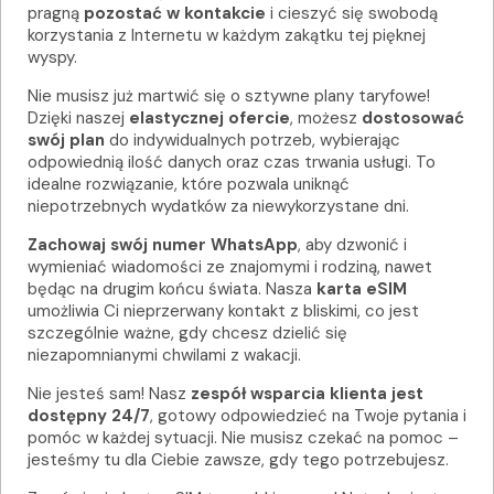
pragną
pozostać w kontakcie
i cieszyć się swobodą
korzystania z Internetu w każdym zakątku tej pięknej
wyspy.
Nie musisz już martwić się o sztywne plany taryfowe!
Dzięki naszej
elastycznej ofercie
, możesz
dostosować
swój plan
do indywidualnych potrzeb, wybierając
odpowiednią ilość danych oraz czas trwania usługi. To
idealne rozwiązanie, które pozwala uniknąć
niepotrzebnych wydatków za niewykorzystane dni.
Zachowaj swój numer WhatsApp
, aby dzwonić i
wymieniać wiadomości ze znajomymi i rodziną, nawet
będąc na drugim końcu świata. Nasza
karta eSIM
umożliwia Ci nieprzerwany kontakt z bliskimi, co jest
szczególnie ważne, gdy chcesz dzielić się
niezapomnianymi chwilami z wakacji.
Nie jesteś sam! Nasz
zespół wsparcia klienta jest
dostępny 24/7
, gotowy odpowiedzieć na Twoje pytania i
pomóc w każdej sytuacji. Nie musisz czekać na pomoc –
jesteśmy tu dla Ciebie zawsze, gdy tego potrzebujesz.