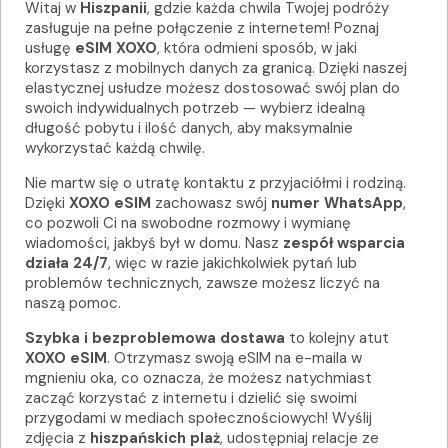
Witaj w
Hiszpanii
, gdzie każda chwila Twojej podróży
zasługuje na pełne połączenie z internetem! Poznaj
usługę
eSIM XOXO
, która odmieni sposób, w jaki
korzystasz z mobilnych danych za granicą. Dzięki naszej
elastycznej usłudze możesz dostosować swój plan do
swoich indywidualnych potrzeb — wybierz idealną
długość pobytu i ilość danych, aby maksymalnie
wykorzystać każdą chwilę.
Nie martw się o utratę kontaktu z przyjaciółmi i rodziną.
Dzięki
XOXO eSIM
zachowasz swój
numer WhatsApp
,
co pozwoli Ci na swobodne rozmowy i wymianę
wiadomości, jakbyś był w domu. Nasz
zespół wsparcia
działa 24/7
, więc w razie jakichkolwiek pytań lub
problemów technicznych, zawsze możesz liczyć na
naszą pomoc.
Szybka i bezproblemowa dostawa
to kolejny atut
XOXO eSIM
. Otrzymasz swoją eSIM na e-maila w
mgnieniu oka, co oznacza, że możesz natychmiast
zacząć korzystać z internetu i dzielić się swoimi
przygodami w mediach społecznościowych! Wyślij
zdjęcia z
hiszpańskich plaż
, udostępniaj relacje ze