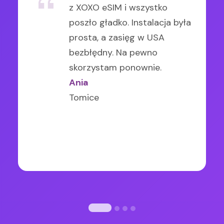
z XOXO eSIM i wszystko
prędkość internetu bardzo
od XOXO działał bezbłędnie w
XOXO eSIM (Meksyk, Włochy i
poszło gładko. Instalacja była
dobra. Bardzo przydatna
całej Chorwacji. Polecam
Islandia) za każdym razem
prosta, a zasięg w USA
opcja dla osób, które dużo
każdemu.
karta zapewniała stabilny
bezbłędny. Na pewno
podróżują.
zasięg, zdecydowana
skorzystam ponownie.
Robert Wiśniewski
Joanna Wróbel
polecajka!
Ania
Warszawa
Brzeziny
Tomice
Marta O
Piaseczno