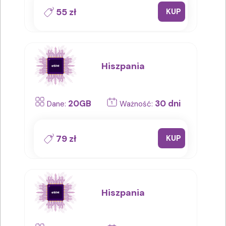
55 zł
KUP
Hiszpania
20GB
30 dni
Dane:
Ważność:
79 zł
KUP
Hiszpania